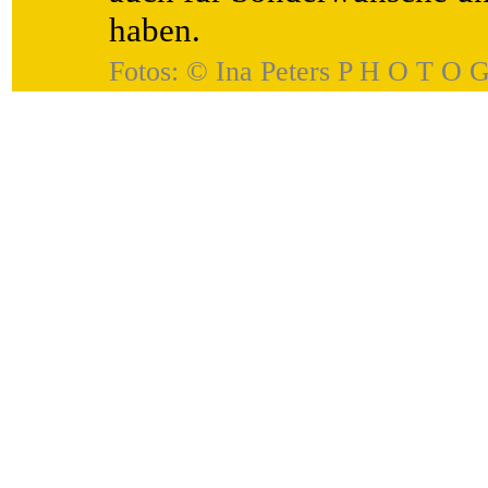
haben.
Fotos: ©
Ina Peters P H O T O G