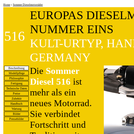
Home
»
Sommer Dieselmotorräder
EUROPAS DIESE
NUMMER EINS
516
KULT-URTYP, HA
GERMANY
Die
Sommer
Beschreibung
Modellpflege
Diesel 516
ist
Philosophie
Fertigung
Technische Daten
mehr als ein
Preise
Zubehör
neues Motorrad.
Handbuch
Wartung
Sie verbindet
Bilder
Pressebilder
Fortschritt und