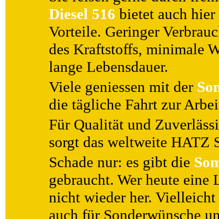
Diesel 516
bietet auch hier
Vorteile. Geringer Verbrau
des Kraftstoffs, minimale W
lange Lebensdauer.
Viele geniessen mit der
So
die tägliche Fahrt zur Arbeit
Für Qualität und Zuverlässi
sorgt das weltweite HATZ S
Schade nur: es gibt die
Som
gebraucht. Wer heute eine L
nicht wieder her. Vielleicht
auch für Sonderwünsche un